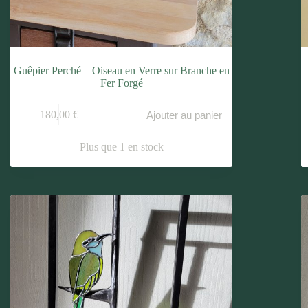
Guêpier Perché – Oiseau en Verre sur Branche en
Fer Forgé
180,00
€
Ajouter au panier
Plus que 1 en stock