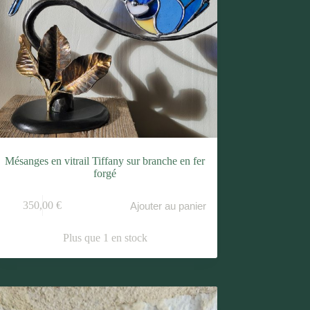
Mésanges en vitrail Tiffany sur branche en fer
forgé
350,00
€
Ajouter au panier
Plus que 1 en stock