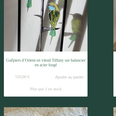
Guêpiers d’Orient en vitrail Tiffany sur balancier
en acier forgé
550,00
€
Ajouter au panier
Plus que 1 en stock