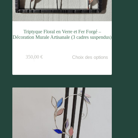
Triptyque Floral en Verre et Fer Forgé –
Décoration Murale Artisanale (3 cadres suspendus)
Ce
350,00
€
Choix des options
produit
a
plusieurs
variations.
Les
options
peuvent
être
choisies
sur
la
page
du
produit